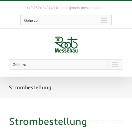
Zum
+49 7524 / 40449-0
|
info@roots-messebau.com
Inhalt
springen
Gehe zu ...
Gehe zu ...
Strombestellung
Strombestellung