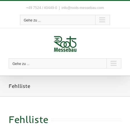
Zum
+49 7524 / 40449-0
|
info@roots-messebau.com
Inhalt
springen
Gehe zu ...
Gehe zu ...
Fehlliste
Fehlliste