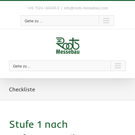
Zum
+49 7524 / 40449-0
|
info@roots-messebau.com
Inhalt
springen
Gehe zu ...
Gehe zu ...
Checkliste
Stufe 1 nach