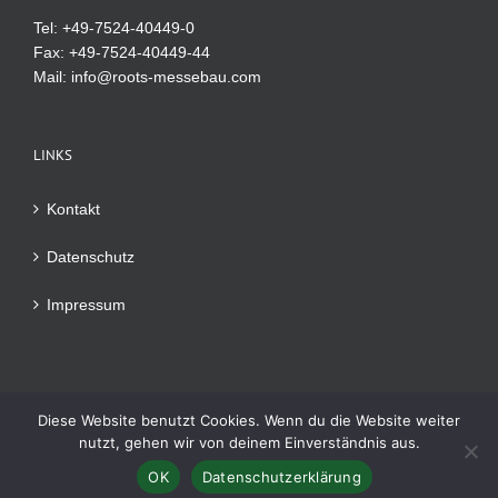
Tel: +49-7524-40449-0
Fax: +49-7524-40449-44
Mail:
info@roots-messebau.com
LINKS
Kontakt
Datenschutz
Impressum
Diese Website benutzt Cookies. Wenn du die Website weiter
nutzt, gehen wir von deinem Einverständnis aus.
© 2016 Roots Messebau | All Rights Reserved • Webdesign
OK
Datenschutzerklärung
GENCTUERK Design Studio